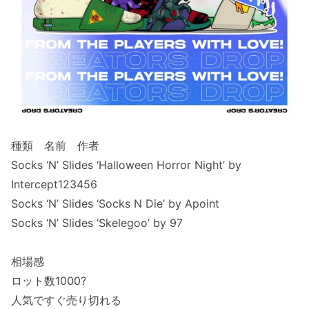
種類 名前 作者
Socks ‘N’ Slides ‘Halloween Horror Night’ by
Intercept123456
Socks ‘N’ Slides ‘Socks N Die’ by Apoint
Socks ‘N’ Slides ‘Skelegoo’ by 97
相場感
ロット数1000?
人気ですぐ売り切れる