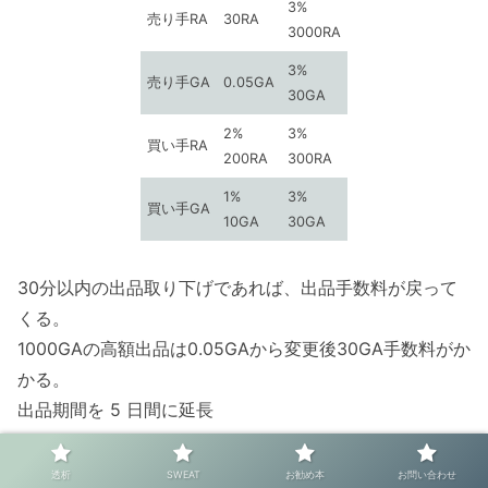
3%
売り手RA
30RA
3000RA
3%
売り手GA
0.05GA
30GA
2%
3%
買い手RA
200RA
300RA
1%
3%
買い手GA
10GA
30GA
30分以内の出品取り下げであれば、出品手数料が戻って
くる。
1000GAの高額出品は0.05GAから変更後30GA手数料がか
かる。
出品期間を 5 日間に延長
Creators Month 2022 with
透析
SWEAT
お勧め本
お問い合わせ