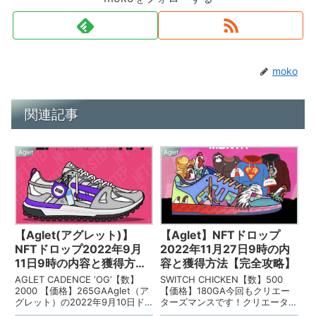
moko
関連記事
Aglet
Aglet
【Aglet(アグレット)】
【Aglet】NFTドロップ
NFTドロップ2022年9月
2022年11月27日9時の内
11日9時の内容と獲得方法
容と獲得方法【完全攻略】
【完全攻略】
AGLET CADENCE ‘OG’【数】
SWITCH CHICKEN【数】500
2000 【価格】265GAAglet（ア
【価格】180GA今回もクリエー
グレット）の2022年9月10日ド
ターズマンスです！クリエーター
ロップされるNFTシューズの内容
のNFTスニーカーで、注目度高い