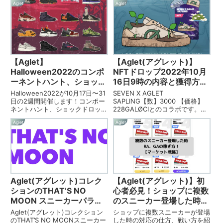
Aglet
Aglet
と獲得方法をまとめています。購
です。AgletNFTシューズの内容
入方法だけでなく、獲得戦略を記
と獲得方法をまとめています。購
載していますので、参考にして
入方法だけでなく、獲得戦略を記
く...
載してい...
【Aglet】
【Aglet(アグレット)】
Halloween2022のコンポ
NFTドロップ2022年10月
ーネントハント、ショック
16日9時の内容と獲得方法
ドロップを解説
【完全攻略】
Halloween2022が10月17日〜31
SEVEN X AGLET
日の2週間開催します！コンポー
SAPLING【数】3000 【価格】
ネントハント、ショックドロッ
228GALØCIとのコラボです。
プ、さらに新しくコレクションも
AgletNFTシューズの内容と獲得
Aglet
Aglet
追加されます。
方法をまとめています。購入方法
だけでなく、獲得戦略を記載して
いますので、参考にしてくださ
い。
Aglet(アグレット)コレク
【Aglet(アグレット)】初
ションのTHAT’S NO
心者必見！ショップに複数
MOON スニーカーパラメ
のスニーカー登場した時の
ーター一覧
RA、GAの稼ぎ方！【マー
Aglet(アグレット)コレクション
ショップに複数スニーカーが登場
ケット戦略】
のTHAT’S NO MOONスニーカー
した時の対応の仕方、戦い方を紹