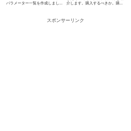
パラメーター一覧を作成しまし
介します。購入するべきか。購入
た。宜しければご使用ください。
するのはどのスニーカーかの解説
です。あくまで主観と感想です
が、有益な情報を発信していきた
スポンサーリンク
いと考えています！