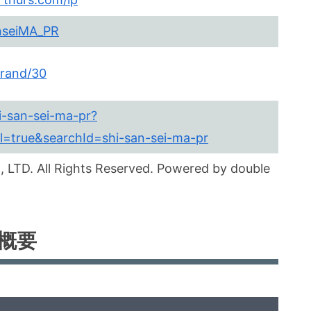
anseiMA_PR
brand/30
hi-san-sei-ma-pr?
true&searchId=shi-san-sei-ma-pr
LTD. All Rights Reserved. Powered by double
概要