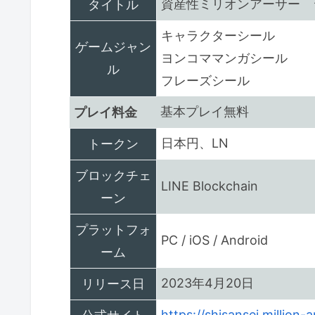
資産性ミリオンアーサー 
タイトル
キャラクターシール
ゲームジャン
ヨンコママンガシール
ル
フレーズシール
基本プレイ無料
プレイ料金
日本円、LN
トークン
ブロックチェ
LINE Blockchain
ーン
プラットフォ
PC / iOS / Android
ーム
2023年4月20日
リリース日
https://shisansei.million-