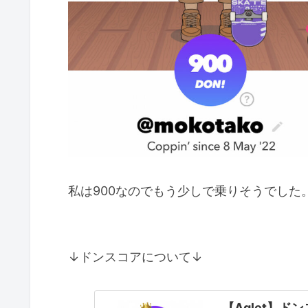
私は900なのでもう少しで乗りそうでした
↓ドンスコアについて↓
【Aglet】